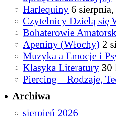
Harlequiny
6 sierpnia
Czytelnicy Dzielą się
Bohaterowie Amatorsk
Apeniny (Włochy)
2 s
Muzyka a Emocje i Ps
Klasyka Literatury
30 
Piercing – Rodzaje, Te
Archiwa
sierpień 2026