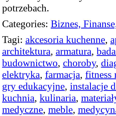
potrzebach.
Categories:
Biznes, Finans
Tagi:
akcesoria kuchenne
,
a
architektura
,
armatura
,
bada
budownictwo
,
choroby
,
dia
elektryka
,
farmacja
,
fitness
gry edukacyjne
,
instalacje
kuchnia
,
kulinaria
,
materia
medyczne
,
meble
,
medycyn