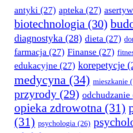
antyki
(27)
apteka
(27)
aserty
bud
biotechnologia
(30)
diagnostyka
(28)
dieta
(27)
d
farmacja
(27)
Finanse
(27)
fitn
korepetycje
(
edukacyjne
(27)
medycyna
(34)
mieszkanie
(
przyrody
(29)
odchudzanie
opieka zdrowotna
(31)
(31)
psychol
psychologia
(26)