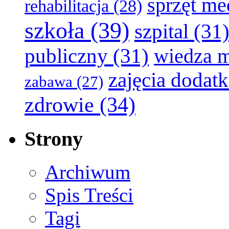
sprzęt m
rehabilitacja
(28)
szkoła
(39)
szpital
(31
publiczny
(31)
wiedza 
zajęcia dodat
zabawa
(27)
zdrowie
(34)
Strony
Archiwum
Spis Treści
Tagi