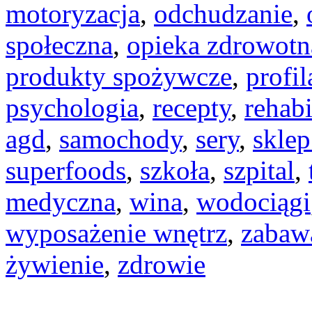
motoryzacja
,
odchudzanie
,
społeczna
,
opieka zdrowotn
produkty spożywcze
,
profi
psychologia
,
recepty
,
rehabi
agd
,
samochody
,
sery
,
skle
superfoods
,
szkoła
,
szpital
,
medyczna
,
wina
,
wodociągi
wyposażenie wnętrz
,
zabaw
żywienie
,
zdrowie